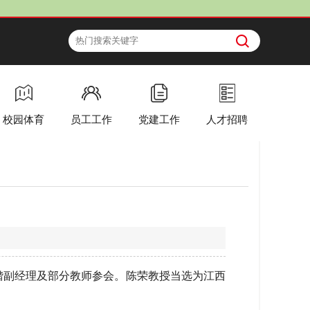
校园体育
员工工作
党建工作
人才招聘
锴副经理及部分教师参会。陈荣教授
当选为江西