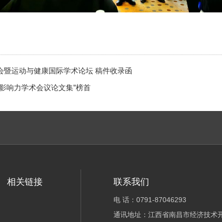
大会暨运动与健康国际学术论坛 稿件收录函
高影响力学术会议论文集”榜首
相关链接
联系我们
电 话：0791-87046293
通讯地址：江西省南昌市经济技术开