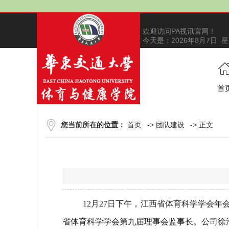
欢迎访问PA视讯官网！
今天是：
2026年8月7日 
首
您当前所在的位置：
首页
->
团队建设
-> 正文
1
2
月
27
日下午，江西省体育科学学会年
省体育科学学会第九届理事会监事长。公司徐